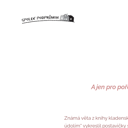
A jen pro po
Známá věta z knihy kladensk
údolím" vykreslil postavičk