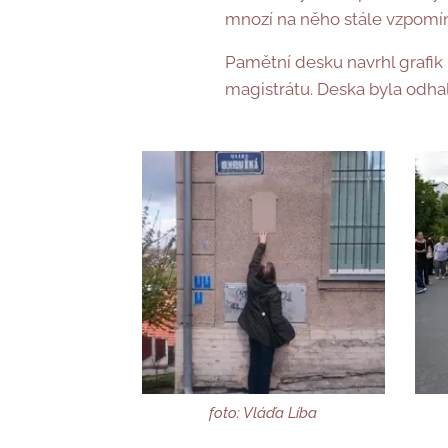
mnozí na něho stále vzpomínaj
Pamětní desku navrhl grafik 
magistrátu. Deska byla odhal
foto: Vláďa Líba