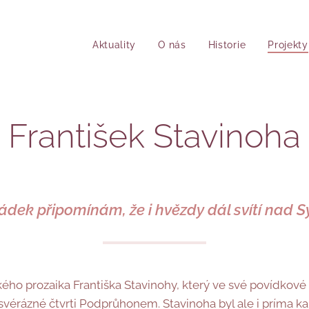
Aktuality
O nás
Historie
Projekty
František Stavinoha
řádek připomínám, že i hvězdy dál svítí nad S
ého prozaika Františka Stavinohy, který ve své povídkové
y svérázné čtvrti Podprůhonem. Stavinoha byl ale i prím