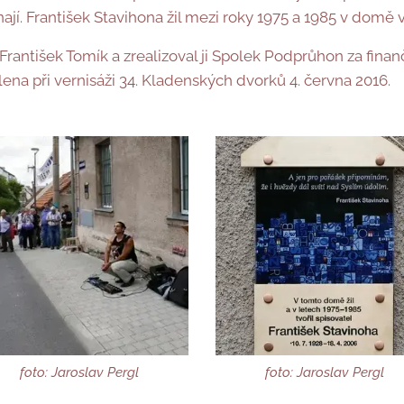
í. František Stavihona žil mezi roky 1975 a 1985 v domě v 
František Tomík a zrealizoval ji Spolek Podprůhon za fin
ena při vernisáži 34. Kladenských dvorků 4. června 2016.
foto: Jaroslav Pergl
foto: Jaroslav Pergl