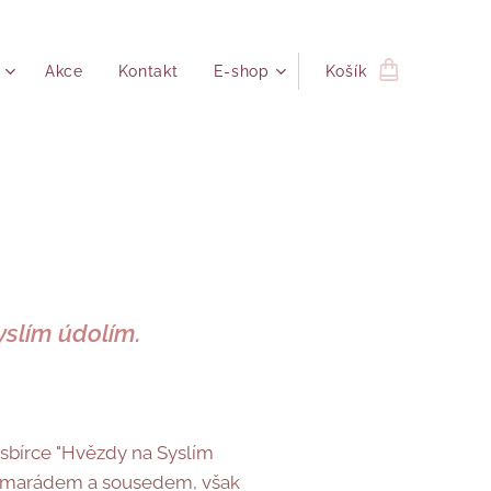
Akce
Kontakt
E-shop
Košík
yslím údolím.
 sbírce "Hvězdy na Syslím
a kamarádem a sousedem, však