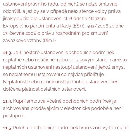
ustanovení právního řádu, od nichž se nelze smluvně
odchýlit, a jež by se v případě neexistence volby práva
jinak použila dle ustanovení čl. 6 odst. 1 Nařízení
Evropského parlamentu a Rady (ES) č. 593/2008 ze dne
17. června 2008 o právu rozhodném pro smluvní
závazkové vztahy (Řím I).
11.3.
Je-li některé ustanovení obchodních podmínek
neplatné nebo neúčinné, nebo se takovým stane, namísto
neplatných ustanovení nastoupí ustanovení, jehož smysl
se neplatnému ustanovení co nejvíce přibližuje.
Neplatností nebo neúčinností jednoho ustanovení není
dotčena platnost ostatních ustanovení.
11.4.
Kupní smlouva včetně obchodních podmínek je
archivována prodávajícím v elektronické podobě a není
přístupná.
11.5.
Přílohu obchodních podmínek tvoří vzorový formulář