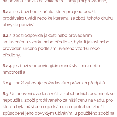
na povahu zboží a na základě reklamy jimi prováděné,
6.2.2.
se zboží hodí k účelu, který pro jeho použití
prodávající uvádí nebo ke kterému se zboží tohoto druhu
obvykle používá,
6.2.3.
zboží odpovídá jakostí nebo provedením
smluvenému vzorku nebo předloze, byla-li jakost nebo
provedení určeno podle smluveného vzorku nebo
předlohy,
6.2.4.
je zboží v odpovídajícím množství, míře nebo
hmotnosti a
6.2.5.
zboží vyhovuje požadavkům právních předpisů.
6.3.
Ustanovení uvedená v čl. 7.2 obchodních podmínek se
nepoužijí u zboží prodávaného za nižší cenu na vadu, pro
kterou byla nižší cena ujednána, na opotřebení zboží
způsobené jeho obvyklým užíváním, u použitého zboží na