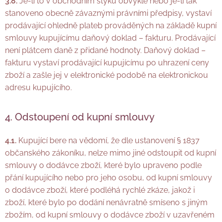
3.8.
Je-li to v obchodním styku obvyklé nebo je-li tak
stanoveno obecně závaznými právními předpisy, vystaví
prodávající ohledně plateb prováděných na základě kupní
smlouvy kupujícímu daňový doklad – fakturu. Prodávající
není
plátcem daně z přidané hodnoty. Daňový doklad –
fakturu vystaví prodávající kupujícímu po uhrazení ceny
zboží a zašle jej v elektronické podobě na elektronickou
adresu kupujícího.
4. Odstoupení od kupní smlouvy
4.1.
Kupující bere na vědomí, že dle ustanovení § 1837
občanského zákoníku, nelze mimo jiné odstoupit od kupní
smlouvy o dodávce zboží, které bylo upraveno podle
přání kupujícího nebo pro jeho osobu, od kupní smlouvy
o dodávce zboží, které podléhá rychlé zkáze, jakož i
zboží, které bylo po dodání nenávratně smíseno s jiným
zbožím, od kupní smlouvy o dodávce zboží v uzavřeném