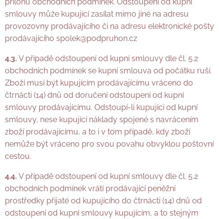
přílohu obchodních podmínek. Odstoupení od kupní
smlouvy může kupující zasílat mimo jiné na adresu
provozovny prodávajícího či na adresu elektronické pošty
prodávajícího spolek@podpruhon.cz
4.3.
V případě odstoupení od kupní smlouvy dle čl. 5.2
obchodních podmínek se kupní smlouva od počátku ruší.
Zboží musí být kupujícím prodávajícímu vráceno do
čtrnácti (14) dnů od doručení odstoupení od kupní
smlouvy prodávajícímu. Odstoupí-li kupující od kupní
smlouvy, nese kupující náklady spojené s navrácením
zboží prodávajícímu, a to i v tom případě, kdy zboží
nemůže být vráceno pro svou povahu obvyklou poštovní
cestou.
4.4.
V případě odstoupení od kupní smlouvy dle čl. 5.2
obchodních podmínek vrátí prodávající peněžní
prostředky přijaté od kupujícího do čtrnácti (14) dnů od
odstoupení od kupní smlouvy kupujícím, a to stejným