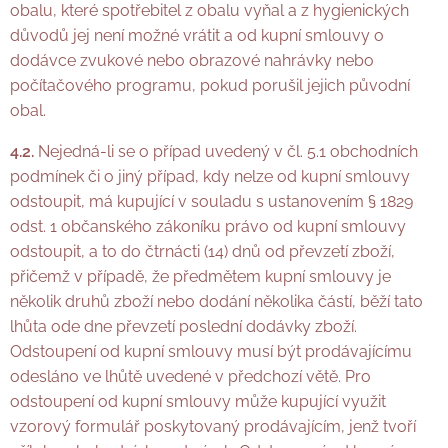
obalu, které spotřebitel z obalu vyňal a z hygienických
důvodů jej není možné vrátit a od kupní smlouvy o
dodávce zvukové nebo obrazové nahrávky nebo
počítačového programu, pokud porušil jejich původní
obal.
4.2.
Nejedná-li se o případ uvedený v čl. 5.1 obchodních
podmínek či o jiný případ, kdy nelze od kupní smlouvy
odstoupit, má kupující v souladu s ustanovením § 1829
odst. 1 občanského zákoníku právo od kupní smlouvy
odstoupit, a to do čtrnácti (14) dnů od převzetí zboží,
přičemž v případě, že předmětem kupní smlouvy je
několik druhů zboží nebo dodání několika částí, běží tato
lhůta ode dne převzetí poslední dodávky zboží.
Odstoupení od kupní smlouvy musí být prodávajícímu
odesláno ve lhůtě uvedené v předchozí větě. Pro
odstoupení od kupní smlouvy může kupující využit
vzorový formulář poskytovaný prodávajícím, jenž tvoří