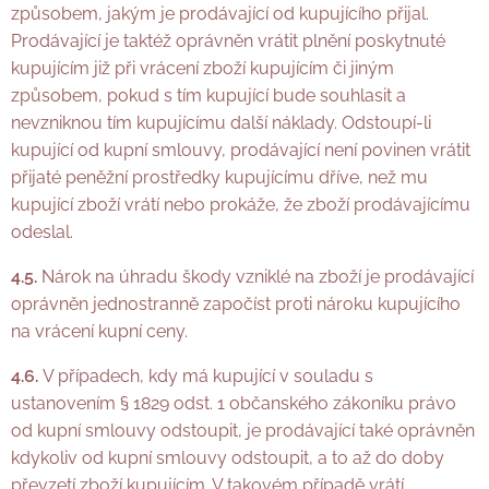
způsobem, jakým je prodávající od kupujícího přijal.
Prodávající je taktéž oprávněn vrátit plnění poskytnuté
kupujícím již při vrácení zboží kupujícím či jiným
způsobem, pokud s tím kupující bude souhlasit a
nevzniknou tím kupujícímu další náklady. Odstoupí-li
kupující od kupní smlouvy, prodávající není povinen vrátit
přijaté peněžní prostředky kupujícímu dříve, než mu
kupující zboží vrátí nebo prokáže, že zboží prodávajícímu
odeslal.
4.5.
Nárok na úhradu škody vzniklé na zboží je prodávající
oprávněn jednostranně započíst proti nároku kupujícího
na vrácení kupní ceny.
4.6.
V případech, kdy má kupující v souladu s
ustanovením § 1829 odst. 1 občanského zákoníku právo
od kupní smlouvy odstoupit, je prodávající také oprávněn
kdykoliv od kupní smlouvy odstoupit, a to až do doby
převzetí zboží kupujícím. V takovém případě vrátí