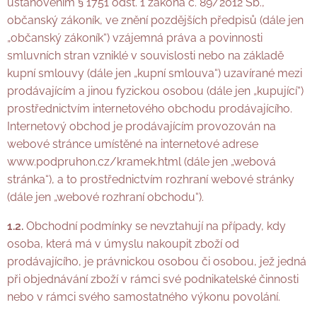
ustanovením § 1751 odst. 1 zákona č. 89/2012 Sb.,
občanský zákoník, ve znění pozdějších předpisů (dále jen
„občanský zákoník“) vzájemná práva a povinnosti
smluvních stran vzniklé v souvislosti nebo na základě
kupní smlouvy (dále jen „kupní smlouva“) uzavírané mezi
prodávajícím a jinou fyzickou osobou (dále jen „kupující“)
prostřednictvím internetového obchodu prodávajícího.
Internetový obchod je prodávajícím provozován na
webové stránce umístěné na internetové adrese
www.podpruhon.cz/kramek.html
(dále jen „webová
stránka“), a to prostřednictvím rozhraní webové stránky
(dále jen „webové rozhraní obchodu“).
1.2.
Obchodní podmínky se nevztahují na případy, kdy
osoba, která má v úmyslu nakoupit zboží od
prodávajícího, je právnickou osobou či osobou, jež jedná
při objednávání zboží v rámci své podnikatelské činnosti
nebo v rámci svého samostatného výkonu povolání.