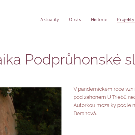
Aktuality
O nás
Historie
Projekty
ika Podprůhonské s
V pandemickém roce vznik
pod záhonem U Triebů nezi
Autorkou mozaiky podle n
Beranová.