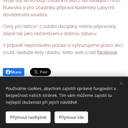
svoje síly se schody i ostatními běžci. Na vedlejším hřišti
Bukovka si pro účastníky připravil kladenský Labyrint
dovednostní soutěže.
Ceny pro běžce i z ostatní disciplíny máme připraveny
stejně tak jako občerstvení a dobrou zábavu.
V případě nepříznivého počasí si vyhrazujeme právo akci
zrušit, sledujte tedy oblohu, tento web a náš
facebook
.
Share
Používáme cookies, abychom zajistili správné fungování a
bezpečnost našich stránek. Tím vám můžeme zajistit tu
nejlepší zkušenost při jejich návštěvě.
© 2006-2022 Spolek Podprůhon | Všechna práva vyhrazena.
Přijmout nezbytné
Přijmout vše
web Kladenských dvorků
Cookies