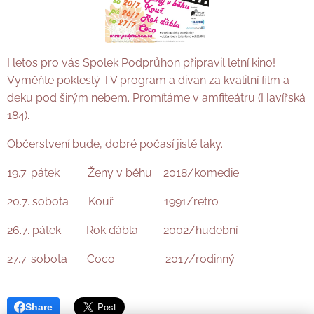
I letos pro vás Spolek Podprůhon připravil letní kino!
Vyměňte pokleslý TV program a divan za kvalitní film a
deku pod širým nebem. Promítáme v amfiteátru (Havířská
184).
Občerstvení bude, dobré počasí jistě taky.
19.7. pátek Ženy v běhu 2018/komedie
20.7. sobota Kouř 1991/retro
26.7. pátek Rok ďábla 2002/hudební
27.7. sobota Coco 2017/rodinný
Share