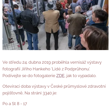
Ve středu 24. dubna 2019 proběhla vernisáž výstavy
fotografíí Jiřího Hankeho 'Lidé z Podprůhonu'.
Podívejte se do fotogalerie
ZDE
, jak to vypadalo.
Otevírací doba výstavy v České průmyslové zdravotní
pojišťovně, Na stráni 3340 je:
Po a St 8 - 17