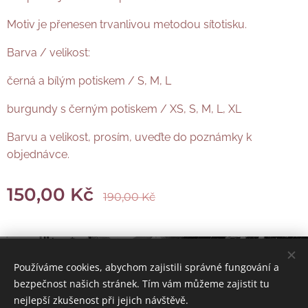
Motiv je přenesen trvanlivou metodou sítotisku.
Barva / velikost:
černá a bílým potiskem / S, M, L
burgundy s černým potiskem / XS, S, M, L, XL
Barvu a velikost, prosím, uveďte do poznámky k
objednávce.
150,00
Kč
190,00
Kč
© 2006-2022 Spolek Podprůhon | Všechna práva vyhrazena.
Používáme cookies, abychom zajistili správné fungování a
bezpečnost našich stránek. Tím vám můžeme zajistit tu
web Kladenských dvorků
Cookies
nejlepší zkušenost při jejich návštěvě.