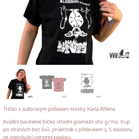
Tričko s autorským potiskem kresby Karla Křtěna.
Kvalitní bavlněné tričko střední gramáže 160 g/m2, trup
po stranách bez švů, průkrčník s přídavkem 5 % elastanu
se zpevňující ramenní páskou.